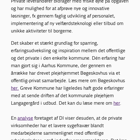
Private leverandører bidrager med friske øjne på opgaven
og har mulighed for at afprøve nye og innovative
løsninger, fx gennem faglig udvikling af personalet,
implementering af ny velfærdsteknologi eller tilbud om
unikke aktiviteter til borgerne.
Det skaber et stærkt grundlag for sparring,
erfaringsudveksling og inspiration mellem det offentlige
og det private i den enkelte kommune. Dén erfaring har
man gjort sig i Aarhus Kommune, der gennem en
årrække har drevet plejehjemmet Bøgeskovhus via et
offentlig-privat samarbejde. Læs mere om Bøgeskovhus
her.
Greve Kommune har ligeledes haft gode erfaringer
med at sende driften af det kommunale plejehjem
Langagergård i udbud. Det kan du læse mere om
her
.
En
analyse
foretaget af DI viser desuden, at de private
virksomheder har et lavere sygefravær blandt
medarbejderne sammenlignet med offentlige