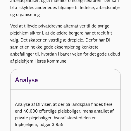
arbejdspladser, også indenfor omsorgssektoren. Det kan
bl.a. skyldes anderledes tilgange til ledelse, arbejdsmiljø
og organisering.
Ved at tilbyde privatdrevne alternativer til de øvrige
plejehjem sikrer I, at de ældre borgere har et reelt frit
valg. Det skaber en værdig ældrepleje. Derfor har DI
samlet en række gode eksempler og konkrete
anbefalinger til, hvordan I baner vejen for det gode udbud
af plejehjem i jeres kommune.
Analyse
Analyse af DI viser, at der på landsplan findes flere
end 40.000 offentlige plejeboliger, mens antallet af
private plejeboliger, hvoraf størstedelen er
friplejehjem, udgør 3.855.