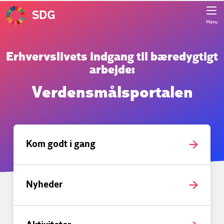
SDG
Menu
Erhvervslivets indgang til bæredygtigt
arbejde:
Verdensmålsportalen
Kom godt i gang
Nyheder