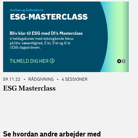
09.11.22
RÅDGIVNING
4 SESSIONER
P
•
•
ESG Masterclass
Se hvordan andre arbejder med