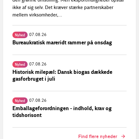
den grønne omstilling. Men eksportmuligheder opstår
ikke af sig selv. Det kræver stærke partnerskaber
mellem virksomheder,…
07.08.26
Nyhed
Bureaukratisk mareridt rammer på onsdag
07.08.26
Nyhed
Historisk milepæl: Dansk biogas dækkede
gasforbruget i juli
07.08.26
Nyhed
Emballageforordningen - indhold, krav og
tidshorisont
Find flere nyheder