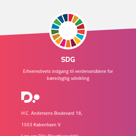
SDG
Erhvervslivets indgang til verdensmålene for
bæredygtig udvikling
H.C. Andersens Boulevard 18,
1553 København V