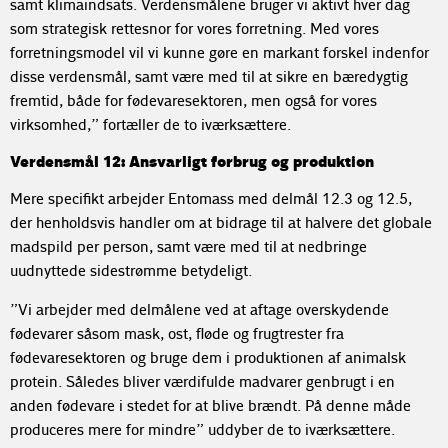
samt klimaindsats. Verdensmålene bruger vi aktivt hver dag
som strategisk rettesnor for vores forretning. Med vores
forretningsmodel vil vi kunne gøre en markant forskel indenfor
disse verdensmål, samt være med til at sikre en bæredygtig
fremtid, både for fødevaresektoren, men også for vores
virksomhed,” fortæller de to iværksættere.
Verdensmål 12: Ansvarligt forbrug og produktion
Mere specifikt arbejder Entomass med delmål 12.3 og 12.5,
der henholdsvis handler om at bidrage til at halvere det globale
madspild per person, samt være med til at nedbringe
uudnyttede sidestrømme betydeligt.
”Vi arbejder med delmålene ved at aftage overskydende
fødevarer såsom mask, ost, fløde og frugtrester fra
fødevaresektoren og bruge dem i produktionen af animalsk
protein. Således bliver værdifulde madvarer genbrugt i en
anden fødevare i stedet for at blive brændt. På denne måde
produceres mere for mindre” uddyber de to iværksættere.