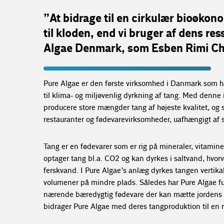
”At bidrage til en cirkulær bioøkono
til kloden, end vi bruger af dens re
Algae Denmark, som Esben Rimi Chri
Pure Algae er den første virksomhed i Danmark som ha
til klima- og miljøvenlig dyrkning af tang. Med denne 
producere store mængder tang af højeste kvalitet, og sæ
restauranter og fødevarevirksomheder, uafhængigt af
Tang er en fødevarer som er rig på mineraler, vitami
optager tang bl.a. CO2 og kan dyrkes i saltvand, h
ferskvand. I Pure Algae’s anlæg dyrkes tangen vertikal
volumener på mindre plads. Således har Pure Algae 
nærende bæredygtig fødevare der kan mætte jordens 
bidrager Pure Algae med deres tangproduktion til en 