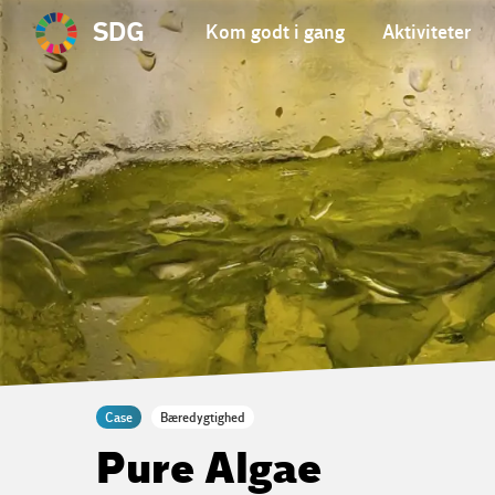
SDG
Kom godt i gang
Aktiviteter
Case
Bæredygtighed
Pure Algae