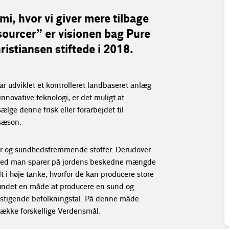
mi, hvor vi giver mere tilbage
ssourcer” er visionen bag Pure
stiansen stiftede i 2018.
r udviklet et kontrolleret landbaseret anlæg
innovative teknologi, er det muligt at
lge denne frisk eller forarbejdet til
 sæson.
ner og sundhedsfremmende stoffer. Derudover
vorved man sparer på jordens beskedne mængde
t i høje tanke, hvorfor de kan producere store
fundet en måde at producere en sund og
stigende befolkningstal. På denne måde
række forskellige Verdensmål.