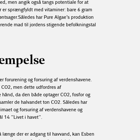
d, men angik også tangs potentiale for at
r er sprængfyldt med vitaminer: bare 6 gram
grøntsager. Således har Pure Algae’s produktion
nærende mad til jordens stigende befolkningstal
æmpelse
 er forurening og forsuring af verdenshavene.
 CO2, men dette udfordres af
 hånd, da den både optager CO2, fosfor og
opsamler de halvandet ton CO2. Således har
limaet og forsuring af verdenshavene og
14 ”Livet i havet”.
 så længe der er adgang til havvand, kan Esben