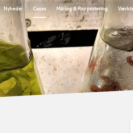
Nyheder
Cases
Måling & Rapportering
Værktø