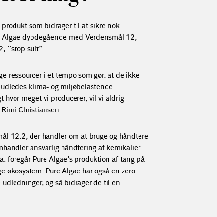
 produkt som bidrager til at sikre nok
Pure Algae dybdegående med Verdensmål
12
,
2
, ”stop sult”.
ge ressourcer i et tempo som gør, at de ikke
å udledes klima- og miljøbelastende
t hvor meget vi producerer, vil vi aldrig
 Rimi Christiansen.
lmål
12.2
, der handler om at bruge og håndtere
mhandler ansvarlig håndtering af kemikalier
.a. foregår Pure Algae’s produktion af tang på
ge økosystem. Pure Algae har også en zero
 udledninger, og så bidrager de til en