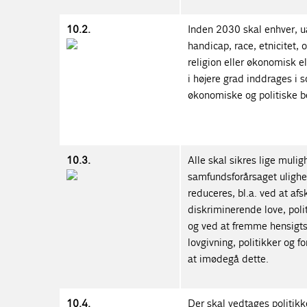
10.2.
Inden 2030 skal enhver, u
handicap, race, etnicitet, 
religion eller økonomisk e
i højere grad inddrages i s
økonomiske og politiske b
10.3.
Alle skal sikres lige muli
samfundsforårsaget ulighe
reduceres, bl.a. ved at afs
diskriminerende love, poli
og ved at fremme hensig
lovgivning, politikker og fo
at imødegå dette.
10.4.
Der skal vedtages politikke