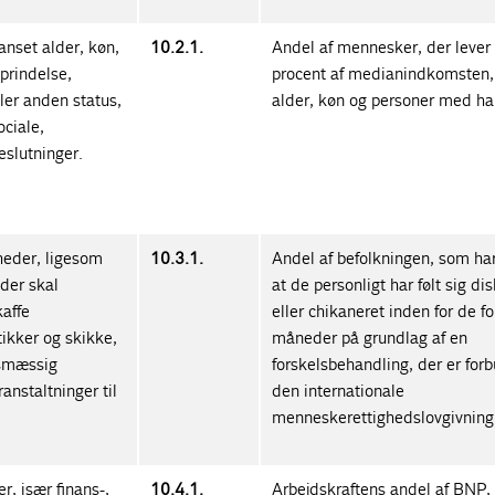
anset alder, køn,
10.2.1.
Andel af mennesker, der lever
oprindelse,
procent af medianindkomsten, 
ller anden status,
alder, køn og personer med ha
ociale,
eslutninger.
gheder, ligesom
10.3.1.
Andel af befolkningen, som har
der skal
at de personligt har følt sig di
kaffe
eller chikaneret inden for de 
tikker og skikke,
måneder på grundlag af en
tsmæssig
forskelsbehandling, der er forb
ranstaltninger til
den internationale
menneskerettighedslovgivning
r, især finans-,
10.4.1.
Arbejdskraftens andel af BNP,