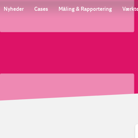
Nyheder
Cases
Måling & Rapportering
Værktø