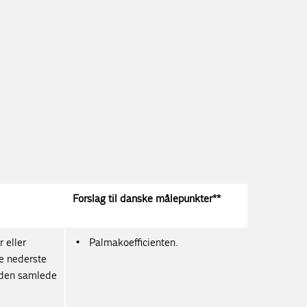
Forslag til danske målepunkter**
 eller
Palmakoefficienten.
de nederste
 den samlede