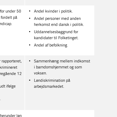
 for under 50
Andel kvinder i politik.
fordelt på
Andel personer med anden
ndicap.
herkomst end dansk i politik.
Uddannelsesbaggrund for
kandidater til Folketinget.
Andel af befolkning.
 rapporteret,
Sammenhæng mellem indkomst
i barndomshjemmet og som
skrimineret
voksen.
foregående 12
Løndiskrimination på
udt ifølge
arbejdsmarkedet.
.
 herunder løn