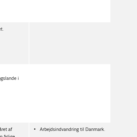
et.
ngslande i
ret af
Arbejdsindvandring til Danmark.
n årlige