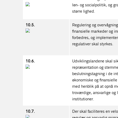
løn- og socialpolitik, og g
større lighed.
10.5.
Regulering og overvågning
finansielle markeder og ins
forbedres, og implementer
regulativer skal styrkes.
10.6.
Udviklingslandene skal si
repræsentation og stemme
beslutningstagning i de in
økonomiske og finansielle 
med henblik på at opnå me
troværdige, ansvarlige og 
institutioner.
10.7.
Der skal faciliteres en velo
regulær og ansvarlig migra