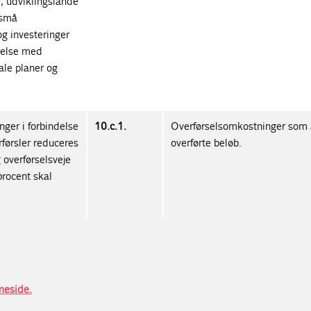
, udviklingslande
 små
og investeringer
melse med
ale planer og
ger i forbindelse
10.c.1.
Overførselsomkostninger som 
førsler reduceres
overførte beløb.
 overførselsveje
rocent skal
meside.