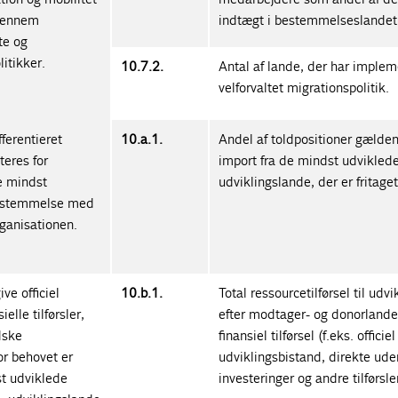
 gennem
indtægt i bestemmelseslandet
te og
itikker.
10.7.2.
Antal af lande, der har implem
velforvaltet migrationspolitik.
ferentieret
10.a.1.
Andel af toldpositioner gælden
eres for
import fra de mindst udvikled
e mindst
udviklingslande, der er fritaget 
nsstemmelse med
ganisationen.
ve officiel
10.b.1.
Total ressourcetilførsel til udvi
elle tilførsler,
efter modtager- og donorlande,
dske
finansiel tilførsel (f.eks. officiel
vor behovet er
udviklingsbistand, direkte ud
st udviklede
investeringer og andre tilførsler