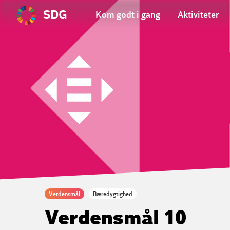
SDG
Kom godt i gang
Aktiviteter
Verdensmål
Bæredygtighed
Verdensmål 10