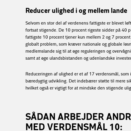
Reducer ulighed i og mellem lande
Selvom en stor del af verdenens fattigste er blevet l
fortsat stigende. De 10 procent rigeste sidder på 40
fattigste 10 procent tjener kun mellem 2 og 7 procen
globalt problem, som kræver nationale og globale løs
medlemslande sig til at øge reguleringen og overvågnin
samt at øge ulandsbistanden og udenlandske investerin
Reduceringen af ulighed er et af 17 verdensmål, som 
bæredygtig udvikling. Det indebærer støtte til mere s
hvilket også er vigtigt for at mindske den stigende uli
SÅDAN ARBEJDER AND
MED VERDENSMÅL 10: