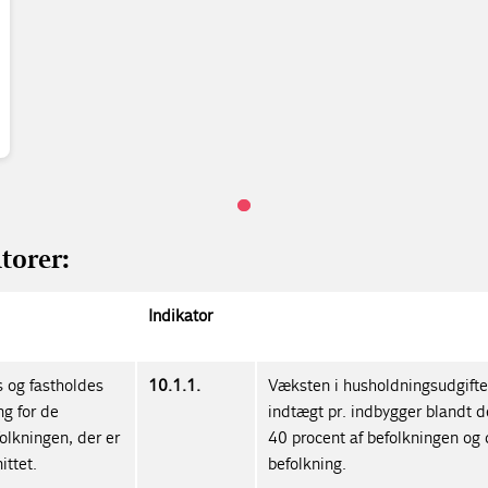
torer:
Indikator
 og fastholdes
10.1.1.
Væksten i husholdningsudgifter
ng for de
indtægt pr. indbygger blandt 
olkningen, der er
40 procent af befolkningen og
ttet.
befolkning.