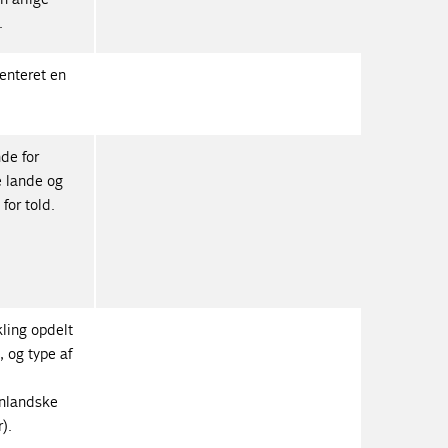
.
enteret en
de for
e lande og
for told.
kling opdelt
 og type af
enlandske
).