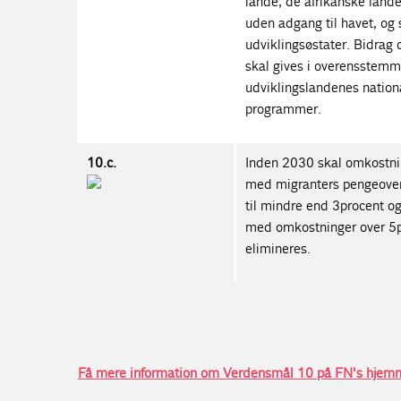
lande, de afrikanske lande
uden adgang til havet, og
udviklingsøstater. Bidrag 
skal gives i overensstem
udviklingslandenes nation
programmer.
10.c.
Inden 2030 skal omkostnin
med migranters pengeover
til mindre end 3procent og
med omkostninger over 5p
elimineres.
Få mere information om Verdensmål 10 på FN's hjem