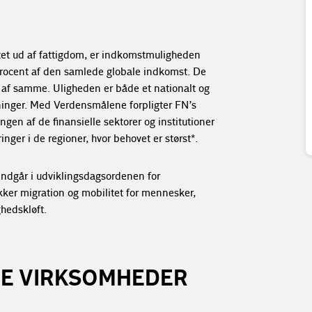
øftet ud af fattigdom, er indkomstmuligheden
 procent af den samlede globale indkomst. De
t af samme. Uligheden er både et nationalt og
ninger. Med Verdensmålene forpligter FN’s
gen af de finansielle sektorer og institutioner
ger i de regioner, hvor behovet er størst*.
indgår i udviklingsdagsordenen for
ikker migration og mobilitet for mennesker,
ghedskløft.
RE VIRKSOMHEDER