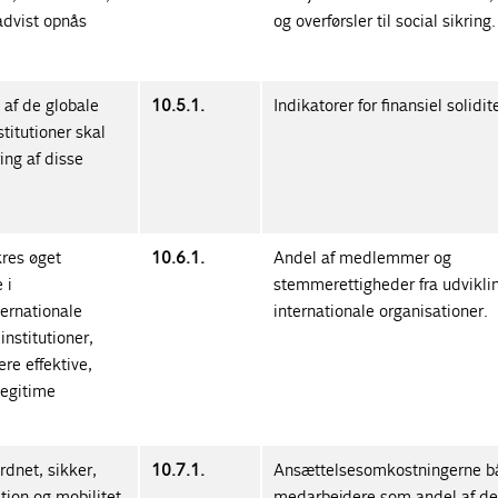
radvist opnås
og overførsler til social sikring.
 af de globale
10.5.1.
Indikatorer for finansiel solidit
titutioner skal
ing af disse
kres øget
10.6.1.
Andel af medlemmer og
 i
stemmerettigheder fra udvikli
ternationale
internationale organisationer.
institutioner,
re effektive,
legitime
rdnet, sikker,
10.7.1.
Ansættelsesomkostningerne bå
tion og mobilitet
medarbejdere som andel af de