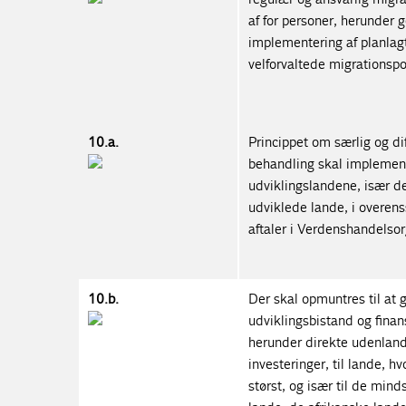
af for personer, herunder
implementering af planlag
velforvaltede migrationspol
10.a.
Princippet om særlig og dif
behandling skal implement
udviklingslandene, især d
udviklede lande, i overe
aftaler i Verdenshandelsor
10.b.
Der skal opmuntres til at gi
udviklingsbistand og finansi
herunder direkte udenlan
investeringer, til lande, h
størst, og især til de mind