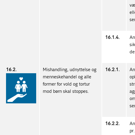
væ
el
se
16.1.4.
An
si
de
16.2.
Mishandling, udnyttelse og
16.2.1.
An
menneskehandel og alle
op
former for vold og tortur
st
mod børn skal stoppes.
ag
om
se
16.2.2.
An
pr