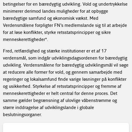
betingelser for en bæredygtig udvikling. Vold og undertrykkelse
minimerer derimod landes muligheder for at opbygge
bæredygtige samfund og økonomisk vækst. Med
Verdensmålene forpligter FN’s medlemslande sig til at arbejde
for at løse konflikter, styrke retsstatsprincipper og sikre
menneskerettigheder*.
Fred, retfærdighed og stærke institutioner er et af 17
verdensmål, som indgår udviklingsdagsordenen for bæredygtig
udvikling. Verdensmålene for bæredygtig udviklingsmål vil søge
at reducere alle former for vold, og gennem samarbejde med
regeringer og lokalsamfund finde varige løsninger på konflikter
og usikkerhed. Styrkelse af retsstatsprincipper og fremme af
menneskerettigheder er helt central for denne proces. Det
samme gælder begrænsning af ulovlige våbenstrømme og
større inddragelse af udviklingslande i globale
beslutningsorganer.