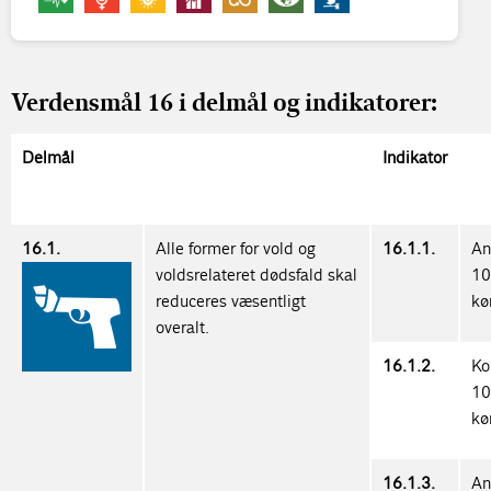
Verdensmål 16 i delmål og indikatorer:
Delmål
Indikator
16.1.
Alle former for vold og
16.1.1.
An
voldsrelateret dødsfald skal
10
reduceres væsentligt
kø
overalt.
16.1.2.
Ko
10
kø
16.1.3.
An