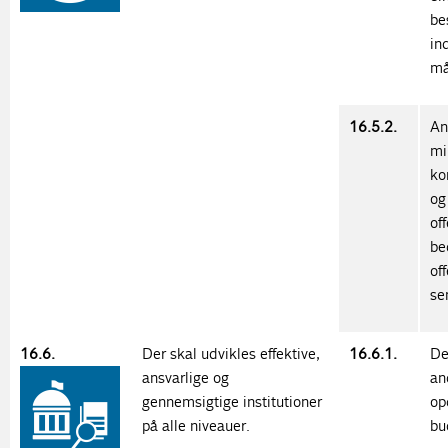
be
in
må
16.5.2.
An
mi
ko
og
of
be
of
se
16.6.
Der skal udvikles effektive,
16.6.1.
De
ansvarlige og
an
gennemsigtige institutioner
op
på alle niveauer.
bu