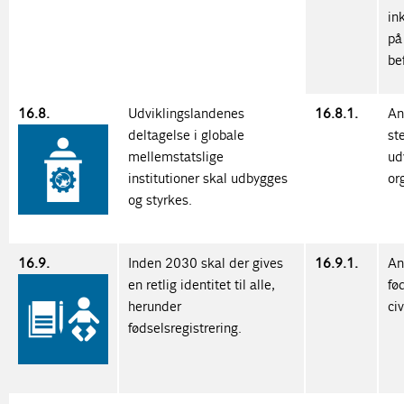
in
på
be
16.8.
Udviklingslandenes
16.8.1.
An
deltagelse i globale
st
mellemstatslige
ud
institutioner skal udbygges
or
og styrkes.
16.9.
Inden 2030 skal der gives
16.9.1.
An
en retlig identitet til alle,
fø
herunder
ci
fødselsregistrering.