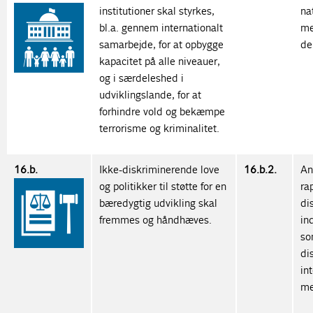
institutioner skal styrkes,
na
bl.a. gennem internationalt
me
samarbejde, for at opbygge
de
kapacitet på alle niveauer,
og i særdeleshed i
udviklingslande, for at
forhindre vold og bekæmpe
terrorisme og kriminalitet.
16.b.
Ikke-diskriminerende love
16.b.2.
An
og politikker til støtte for en
ra
bæredygtig udvikling skal
di
fremmes og håndhæves.
in
so
di
in
me