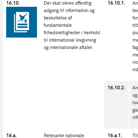
16.10.
Der skal sikres offentlig
16.10.1.
An
adgang til information og
bo
beskyttelse af
fo
fundamentale
ti
frihedsrettigheder i henhold
jo
til international lovgivning
me
og internationale aftaler.
fa
me
in
må
16.10.2.
An
og
lo
ga
in
16.a.
Relevante nationale
16.a.1.
Ti