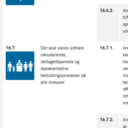
16.6.2.
An
ti
op
yd
16.7.
Der skal sikres lydhøre,
16.7.1.
An
inkluderende,
kø
deltagerbaserede og
ha
repræsentative
ve
beslutningsprocesser på
(n
alle niveauer.
be
of
re
me
16.7.2.
An
at