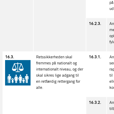
på
ud
16.2.3.
An
me
op
fy
16.3.
Retssikkerheden skal
16.3.1.
An
fremmes på nationalt og
se
internationalt niveau, og der
ra
skal sikres lige adgang til
ti
en retfærdig rettergang for
el
alle.
ko
16.3.2.
An
ti