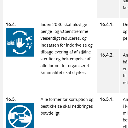
sa
fæ
16.4.
Inden 2030 skal ulovlige
16.4.1.
De
penge- og våbenstrømme
og
væsentligt reduceres, og
pe
indsatsen for inddrivelse og
tilbagelevering af af stjålne
16.4.2.
An
værdier og bekæmpelse af
hå
alle former for organiseret
er
kriminalitet skal styrkes.
ti
re
16.5.
Alle former for korruption og
16.5.1.
An
bestikkelse skal nedbringes
i 
betydeligt.
mi
be
el